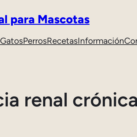
al para Mascotas
Gatos
Perros
Recetas
Información
Co
cia renal cróni