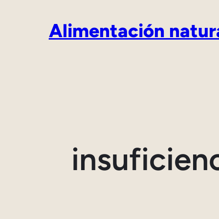
Saltar
Alimentación natur
al
contenido
insuficien